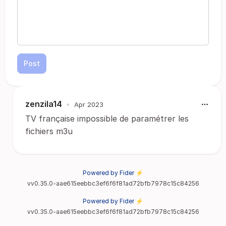
Post
zenzila14
•
Apr 2023
TV française impossible de paramétrer les
fichiers m3u
Powered by Fider ⚡
vv0.35.0-aae615eebbc3ef6f6f81ad72bfb7978c15c84256
Powered by Fider ⚡
vv0.35.0-aae615eebbc3ef6f6f81ad72bfb7978c15c84256