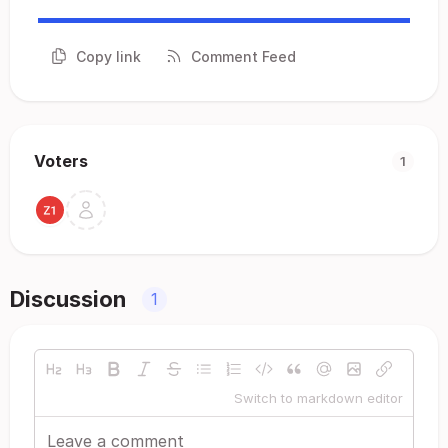
Copy link
Comment Feed
Voters
1
Discussion
1
Switch to markdown editor