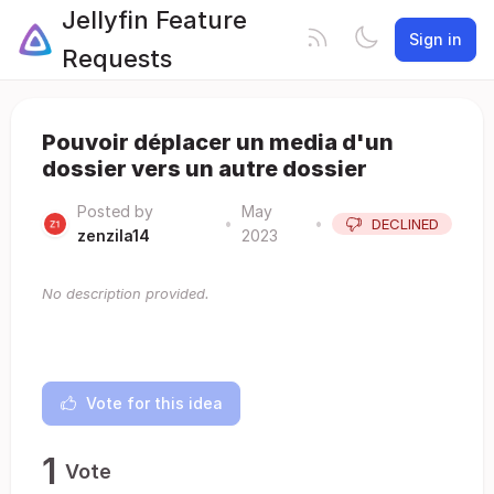
Jellyfin Feature
Sign in
Requests
Pouvoir déplacer un media d'un
dossier vers un autre dossier
Posted by
May
•
•
DECLINED
zenzila14
2023
No description provided.
Vote for this idea
1
Vote